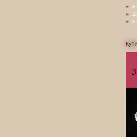
►
20
►
20
►
20
Купи