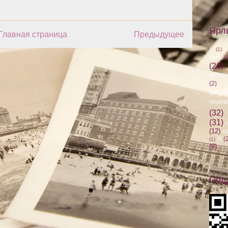
Ярл
Главная страница
Предыдущее
А
(1)
Вене
(26)
истор
(2)
опуб
перев
(32)
(31)
(12)
с
Я
(
(1)
(9)
Под