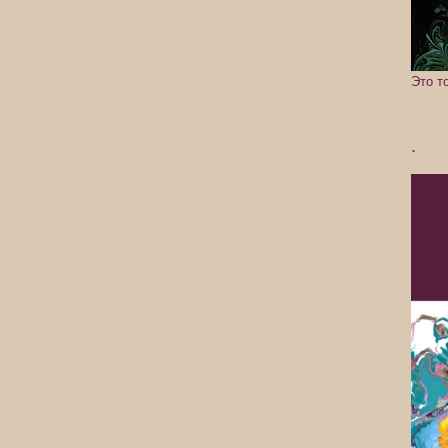
Это т
.