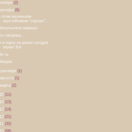
ноября
(2)
октября
(6)
в этом маленьком
неустойчивом "хорошо"...
Васильковое варенье
Ты говоришь...
А в порту на рояле сегодня
играет Бог
Не та
Наждак
сентября
(1)
августа
(1)
марта
(2)
15
(11)
14
(13)
13
(14)
12
(21)
11
(32)
10
(58)