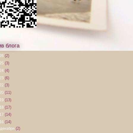
ив блога
26
(2)
25
(3)
24
(4)
23
(6)
22
(3)
20
(11)
19
(13)
18
(17)
17
(14)
16
(14)
декабря
(2)