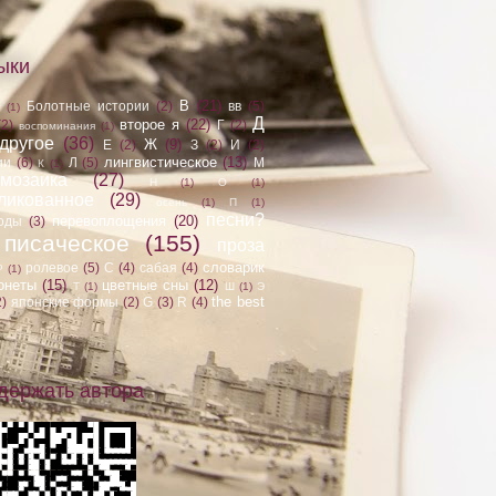
ыки
В
(21)
Болотные истории
(2)
вв
(5)
Б
(1)
Д
второе я
(22)
(2)
Г
(2)
воспоминания
(1)
другое
(36)
Ж
(9)
Е
(2)
З
(2)
И
(2)
лингвистическое
(13)
ии
(6)
Л
(5)
М
К
(1)
мозаика
(27)
Н
(1)
О
(1)
ликованное
(29)
осень
(1)
П
(1)
песни?
перевоплощения
(20)
оды
(3)
писаческое
(155)
проза
словарик
ролевое
(5)
С
(4)
сабая
(4)
Р
(1)
онеты
(15)
цветные сны
(12)
Т
(1)
Ш
(1)
Э
the best
2)
японские формы
(2)
G
(3)
R
(4)
держать автора