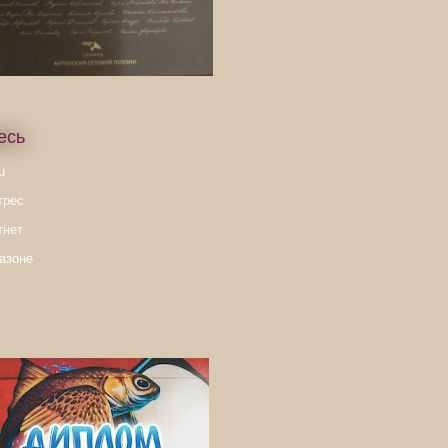
есь
u
трес
тнет
азоне