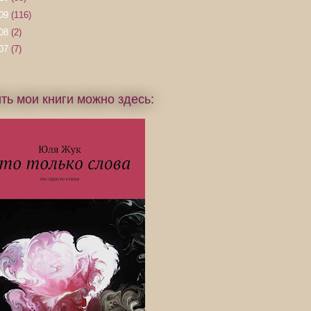
09
(116)
08
(2)
07
(7)
ть мои книги можно здесь: