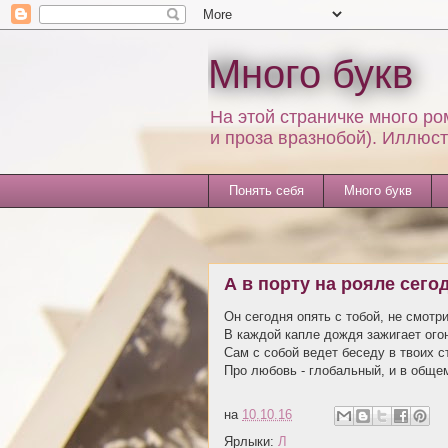
Много букв
На этой страничке много ро
и проза вразнобой). Иллюс
Понять себя
Много букв
А в порту на рояле сего
Он сегодня опять с тобой, не смотри
В каждой капле дождя зажигает огонь
Сам с собой ведет беседу в твоих с
Про любовь - глобальный, и в обще
на
10.10.16
Ярлыки:
Л