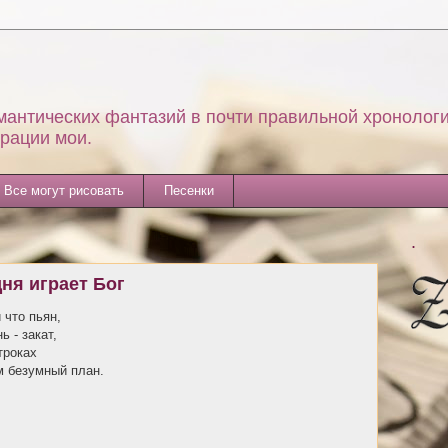
мантических фантазий в почти правильной хронологи
трации мои.
Все могут рисовать
Песенки
.
дня играет Бог
 что пьян,
 - закат,
троках
м безумный план.