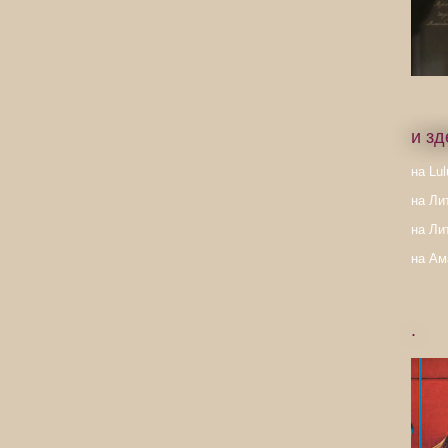
и зд
на Lul
на Ли
на Ли
на Ам
.