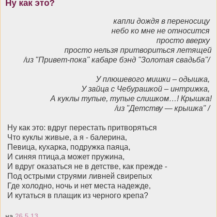
Ну как это?
капли дождя в переносицу
небо ко мне не относится
просто вверху
просто нельзя притвориться летящей
/из "Привет-пока" кабаре бэнд "Золотая свадьба"/
У плюшевого мишки – одышка,
У зайца с Чебурашкой – интрижка,
А куклы тупые, тупые слишком…! Крышка!
/из "Детству — крышка" /
Ну как это: вдруг перестать притворяться
Что куклы живые, а я - балерина,
Певица, кухарка, подружка паяца,
И синяя птица,а может пружина,
И вдруг оказаться не в детстве, как прежде -
Под острыми струями ливней свирепых
Где холодно, ночь и нет места надежде,
И кутаться в плащик из черного крепа?
на
26.5.13