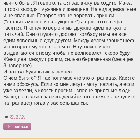
чьи-то боты. Я говорю: так, я вас вижу, выходите. Из-за
шторы выходят мужчина и женщина. На вид адекватные
и не опасные. Говорят, что не воровать пришли
("стащить можно и на аукционе") а просто от шефа
гасятся. Я конечно верю и мы дружно идем на кухню
пить чай. Они откуда-то достают колбасу и мы ее все
едим довольные друг другом. Между делом звонит шеф
и они врут ему что в каком-то Наутилусе и уже
выдвигаются к нему, чтобы не волновался, скоро будут.
Женщина, между прочим, сильно беременная (месяцев
8 наверное).
И вот тут будильник зазвенел.
О чем бы это? Я так понимаю что это о границах. Как я с
ними обхожусь. Если ко мне лезут - могу послать, а если
уже залезли, милости просим - вполне приятные люди.
Вывод: кто хочет залезть делайте это в темпе - не тупите
на границе:) тогда у вас есть шансы.
на
22.2.13
Поделиться