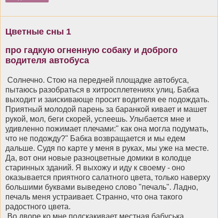
Цветные сны 1
про гадкую огненную собаку и доброго
водителя автобуса
Солнечно. Стою на передней площадке автобуса,
пытаюсь разобраться в хитросплетениях улиц. Бабка
выходит и заискивающе просит водителя ее подождать.
Приятный молодой парень за баранкой кивает и машет
рукой, мол, беги скорей, успеешь. Улыбается мне и
удивленно пожимает плечами:" как она могла подумать,
что не подожду?" Бабка возвращается и мы едем
дальше. Судя по карте у меня в руках, мы уже на месте.
Да, вот они новые разноцветные домики в колодце
старинных зданий. Я выхожу и иду к своему - оно
оказывается приятного салатного цвета, только наверху
большими буквами выведено слово "печаль". Ладно,
печаль меня устраивает. Странно, что она такого
радостного цвета.
Во дворе ко мне подскакивает местная бабуська,