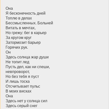
Она
Я бесконечность дней
Топлю в делах
Бессмысленных. Больней
Витать в мечтах,
Но грежу: бег в карьер
За кругом круг
Затормозит барьер
Горячих рук.
Он
Здесь солнца жар души
Не топит лед
Пусть дел, как ни спеши,
невпроворот,
Но без тебя я пуст
И лишь тоска
Отсчитывает пульс
В моих висках
Она
Здесь нет у солнца сил
Здесь серый снег