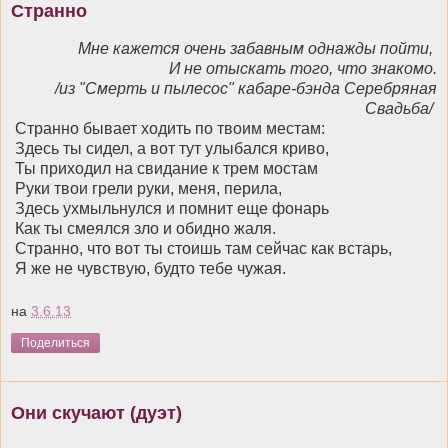
Странно
Мне кажется очень забавным однажды пойти,
И не отыскать того, что знакомо.
/из "Смерть и пылесос" кабаре-бэнда Серебряная
Свадьба/
Странно бывает ходить по твоим местам:
Здесь ты сидел, а вот тут улыбался криво,
Ты приходил на свидание к трем мостам
Руки твои грели руки, меня, перила,
Здесь ухмыльнулся и помнит еще фонарь
Как ты смеялся зло и обидно жаля.
Странно, что вот ты стоишь там сейчас как встарь,
Я же не чувствую, будто тебе чужая.
на
3.6.13
Поделиться
Они скучают (дуэт)