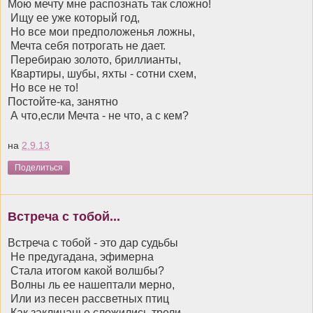
Мою мечту мне распознать так сложно!
Ищу ее уже который год,
Но все мои предположенья ложны,
Мечта себя потрогать не дает.
Перебираю золото, бриллианты,
Квартиры, шубы, яхты - сотни схем,
Но все не то!
Постойте-ка, занятно
А что,если Мечта - не что, а с кем?
на
2.9.13
Поделиться
Встреча с тобой...
Встреча с тобой - это дар судьбы
Не предугадана, эфимерна
Стала итогом какой волшбы?
Волны ль ее нашептали мерно,
Или из песен рассветных птиц
Как заклинанье сложились трели,