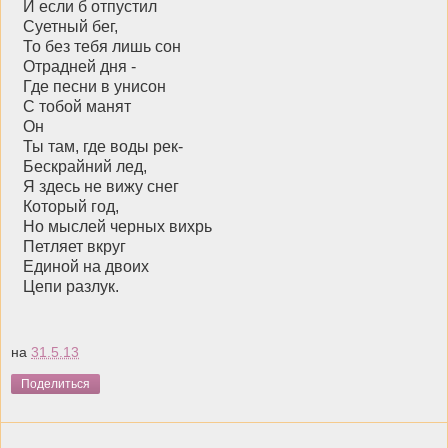
И если б отпустил
Суетный бег,
То без тебя лишь сон
Отрадней дня -
Где песни в унисон
С тобой манят
Он
Ты там, где воды рек-
Бескрайний лед,
Я здесь не вижу снег
Который год,
Но мыслей черных вихрь
Петляет вкруг
Единой на двоих
Цепи разлук.
на
31.5.13
Поделиться