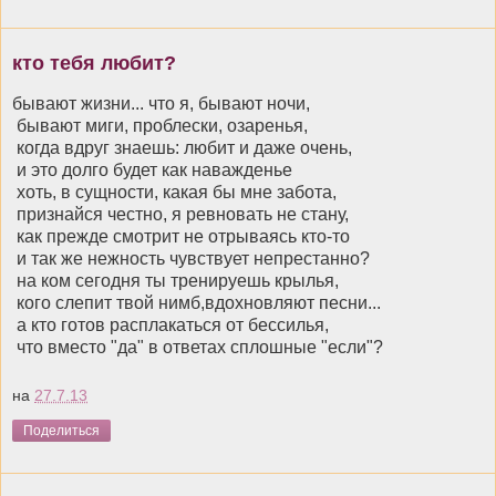
кто тебя любит?
бывают жизни... что я, бывают ночи,
бывают миги, проблески, озаренья,
когда вдруг знаешь: любит и даже очень,
и это долго будет как наважденье
хоть, в сущности, какая бы мне забота,
признайся честно, я ревновать не стану,
как прежде смотрит не отрываясь кто-то
и так же нежность чувствует непрестанно?
на ком сегодня ты тренируешь крылья,
кого слепит твой нимб,вдохновляют песни...
а кто готов расплакаться от бессилья,
что вместо "да" в ответах сплошные "если"?
на
27.7.13
Поделиться