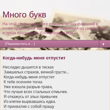
Много букв
На этой страничке много романтических фантазий в
почти правильной хронологии появления на свет (стихи
и проза вразнобой). Иллюстрации мои.
▼
Когда-нибудь меня отпустит
Несладко дышится в тисках
Замшелых страхов, вечной грусти...
Когда-нибудь меня отпустит
К тебе осенняя тоска
Уже взошла разрыв-трава,
Что лучше всех стальных отмычек.
Я откажусь от злых привычек
Из клетки вырвавшись едва.
И прихватив с собой пращу