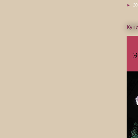
►
20
Купи