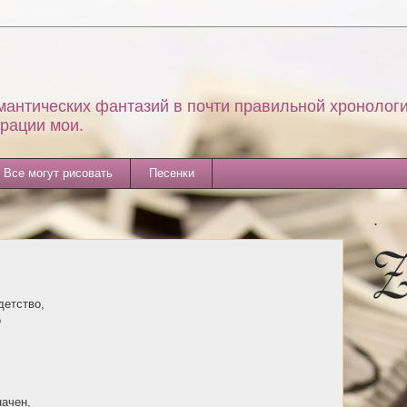
мантических фантазий в почти правильной хронологи
трации мои.
Все могут рисовать
Песенки
.
детство,
о
начен,