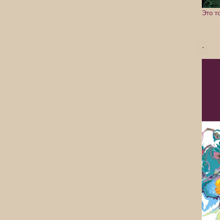
Это т
.