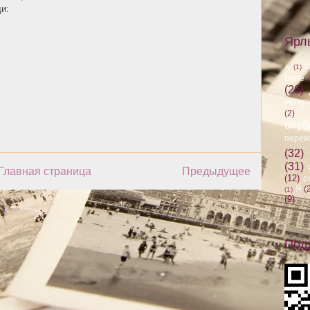
и:
Ярл
А
(1)
Вене
(26)
истор
(2)
опуб
перев
(32)
(31)
Главная страница
Предыдущее
(12)
с
Я
(
(1)
(9)
Под