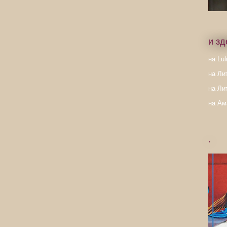
и зд
на Lul
на Ли
на Ли
на Ам
.