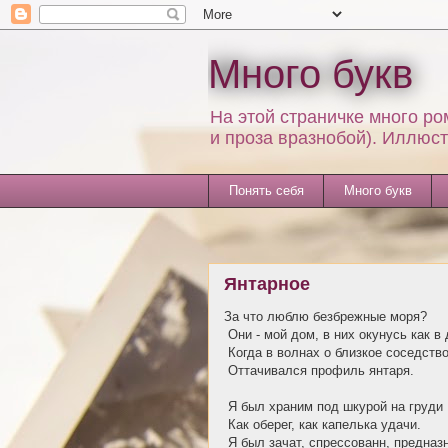
Много букв
На этой страничке много ро
и проза вразнобой). Иллюс
Понять себя
Много букв
Янтарное
За что люблю безбрежные моря?
Они - мой дом, в них окунусь как в 
Когда в волнах о близкое соседств
Оттачивался профиль янтаря.
Я был храним под шкурой на груди
Как оберег, как капелька удачи.
Я был зачат, спрессованн, предназ