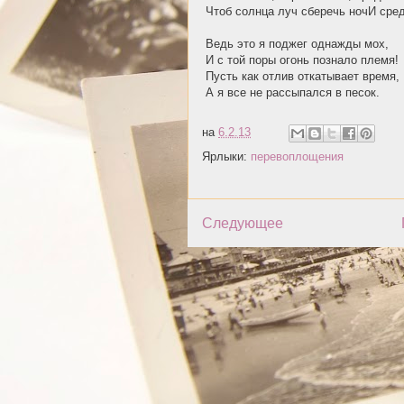
Чтоб солнца луч сберечь ночИ сред
Ведь это я поджег однажды мох,
И с той поры огонь познало племя!
Пусть как отлив откатывает время,
А я все не рассыпался в песок.
на
6.2.13
Ярлыки:
перевоплощения
Следующее