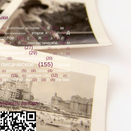
ыки
В
(21)
Болотные истории
(2)
вв
(5)
Б
(1)
Д
второе я
(22)
(2)
Г
(2)
воспоминания
(1)
другое
(36)
Ж
(9)
Е
(2)
З
(2)
И
(2)
лингвистическое
(13)
ии
(6)
Л
(5)
М
К
(1)
мозаика
(27)
Н
(1)
О
(1)
ликованное
(29)
осень
(1)
П
(1)
песни?
перевоплощения
(20)
оды
(3)
писаческое
(155)
проза
словарик
ролевое
(5)
С
(4)
сабая
(4)
Р
(1)
онеты
(15)
цветные сны
(12)
Т
(1)
Ш
(1)
Э
the best
2)
японские формы
(2)
G
(3)
R
(4)
держать автора