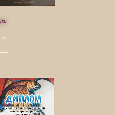
есь
u
трес
тнет
азоне